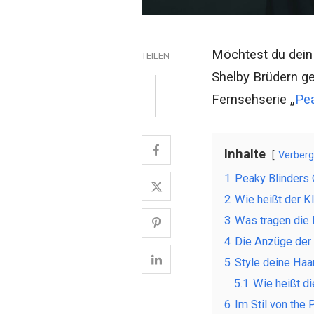
Möchtest du dein
TEILEN
Shelby Brüdern gen
Fernsehserie „
Pea
Inhalte
Verber
1
Peaky Blinders O
2
Wie heißt der K
3
Was tragen die 
4
Die Anzüge der 
5
Style deine Haa
5.1
Wie heißt d
6
Im Stil von the 