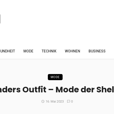
UNDHEIT
MODE
TECHNIK
WOHNEN
BUSINESS
MODE
nders Outfit – Mode der She
16. Mai 2023
0