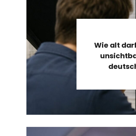
Wie alt dar
unsichtba
deutsc