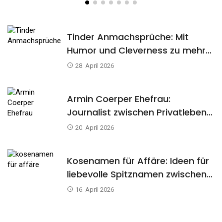
Tinder Anmachsprüche: Mit
Humor und Cleverness zu mehr
Matches
28. April 2026
Armin Coerper Ehefrau:
Journalist zwischen Privatleben
und öffentlicher Neugier
20. April 2026
Kosenamen für Affäre: Ideen für
liebevolle Spitznamen zwischen
Nähe und Geheimnis
16. April 2026