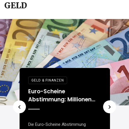
GELD
GELD & FINANZEN
:
D
Euro-Scheine
S
Abstimmung: Millionen
G
Menschen bestimmen
ü
das Aussehen des Euro
D
Die Euro-Scheine Abstimmung