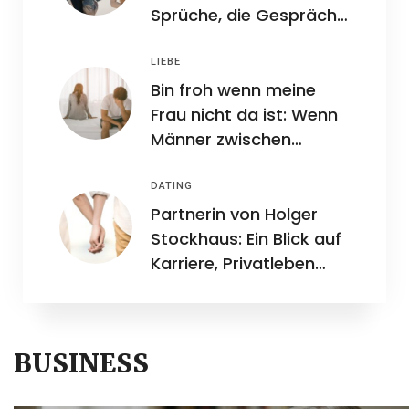
Sprüche, die Gespräche
leichter machen
LIEBE
Bin froh wenn meine
Frau nicht da ist: Wenn
Männer zwischen
Freiheit und Beziehung
stehen
DATING
Partnerin von Holger
Stockhaus: Ein Blick auf
Karriere, Privatleben
und mögliche Einblicke
ins Familienleben
BUSINESS