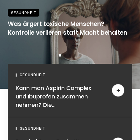
GESUNDHEIT
Was ärgert toxische Menschen?
Kontrolle verlieren statt Macht behalten
GESUNDHEIT
Kann man Aspirin Complex
und Ibuprofen zusammen
nehmen? Die
unterschätzte Gefahr im
Medikamentenschrank
GESUNDHEIT