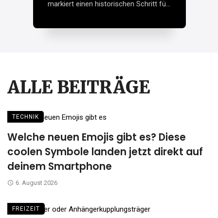
b
markiert einen historischen Schritt für
f
Ze
das Bargeld in Europa. Erstmals seit
der ...
ALLE BEITRÄGE
TECHNIK
Welche neuen Emojis gibt es? Diese
coolen Symbole landen jetzt direkt auf
deinem Smartphone
6. August 2026
FREIZEIT