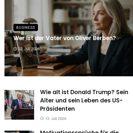
BUSINESS
Wer ist der Vater von Oliver Berben?
22. Juli 2026
Wie alt ist Donald Trump? Sein
Alter und sein Leben des US-
Präsidenten
13. Juli 2026
Motivationssprüche für die