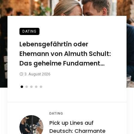
DATING
DAT
den
Lebensgefährtin oder
Mit
Ehemann von Almuth Schult:
Sc
Kopf
Das geheime Fundament
ver
hinter einer beispiellosen
ab
3. August 2026
29.
deutschen Fußballkarriere
DATING
Pick up Lines auf
Deutsch: Charmante