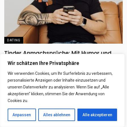
DATING
Tinder Anmachsprüche: Mit Humor und
Cleverness zu mehr Matches
Wir schätzen Ihre Privatsphäre
Tinder Anmachsprüche sind oft der entscheidende Moment
Wir verwenden Cookies, um Ihr Surferlebnis zu verbessern,
zwischen Ignorieren und einer spannenden Konversation. Wer
personalisierte Anzeigen oder Inhalte einzusetzen und
beim ...
unseren Datenverkehr zu analysieren. Wenn Sie auf „Alle
akzeptieren" klicken, stimmen Sie der Anwendung von
28. April 2026
Cookies zu.
Anpassen
Alles ablehnen
Alle akzeptieren