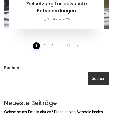
Zielsetzung für bewusste
Entscheidungen
3. Februar 2025
Posts
1
2
3
...
11
navigation
Suchen
Suchen
Neueste Beiträge
Welche neuen Emojis gibt es? Diese coolen Symbole landen