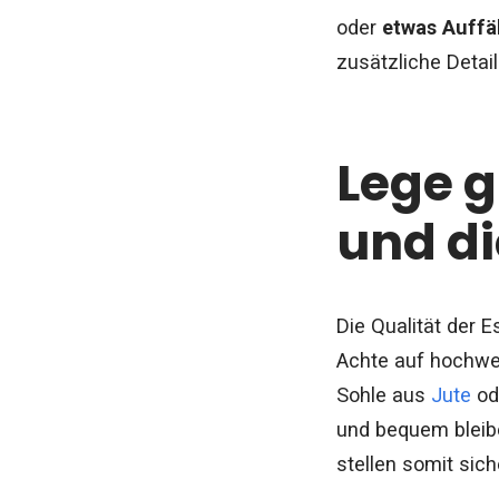
oder
etwas Auffä
zusätzliche Detai
Lege g
und di
Die Qualität der E
Achte auf hochwer
Sohle aus
Jute
ode
und bequem bleib
stellen somit sic