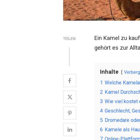
Ein Kamel zu kauf
TEILEN
gehört es zur Allta
Inhalte
Verber
1
Welche Kamelar
2
Kamel Durchsch
3
Wie viel kostet
4
Geschlecht, Ges
5
Dromedare oder 
6
Kamele als Haus
7
Online-Plattfor