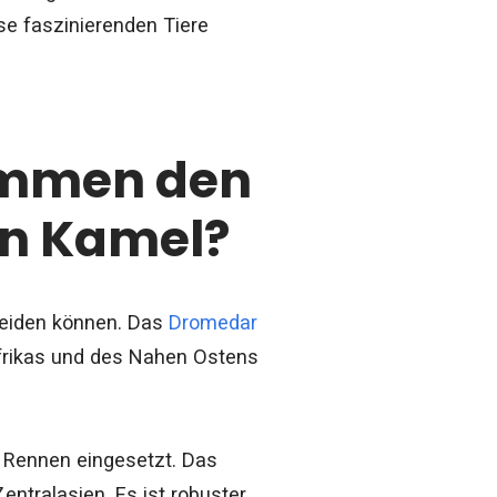
ese faszinierenden Tiere
immen den
ein Kamel?
cheiden können. Das
Dromedar
frikas und des Nahen Ostens
d Rennen eingesetzt. Das
ntralasien. Es ist robuster