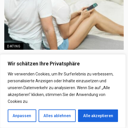
DATING
Warum schreiben vergebene Frauen mit
Wir schätzen Ihre Privatsphäre
anderen Männern? Kleine Nachrichten mit
großer emotionaler Wirkung
Wir verwenden Cookies, um Ihr Surferlebnis zu verbessern,
personalisierte Anzeigen oder Inhalte einzusetzen und
Viele Männer stellen sich irgendwann die Frage: Warum
unseren Datenverkehr zu analysieren. Wenn Sie auf „Alle
schreiben vergebene Frauen mit anderen Männern? Besonders
akzeptieren" klicken, stimmen Sie der Anwendung von
...
Cookies zu.
7. Juli 2026
Anpassen
Alles ablehnen
Alle akzeptieren