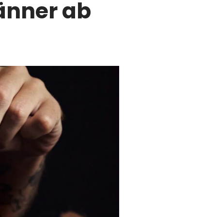
änner ab