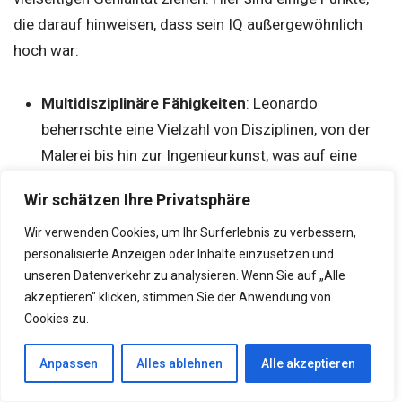
die darauf hinweisen, dass sein IQ außergewöhnlich
hoch war:
Multidisziplinäre Fähigkeiten
: Leonardo
beherrschte eine Vielzahl von Disziplinen, von der
Malerei bis hin zur Ingenieurkunst, was auf eine
außergewöhnliche geistige Kapazität hinweist.
Wir schätzen Ihre Privatsphäre
Kreativität und Innovation
: Viele seiner
Wir verwenden Cookies, um Ihr Surferlebnis zu verbessern,
personalisierte Anzeigen oder Inhalte einzusetzen und
Erfindungen und Designs, wie der Flugapparat oder
unseren Datenverkehr zu analysieren. Wenn Sie auf „Alle
der Panzer, waren seiner Zeit weit voraus.
akzeptieren" klicken, stimmen Sie der Anwendung von
Cookies zu.
Wissenschaftliches Denken
: Leonardos
methodische Herangehensweise an Probleme, die
Anpassen
Alles ablehnen
Alle akzeptieren
Integration von Kunst und Wissenschaft und die