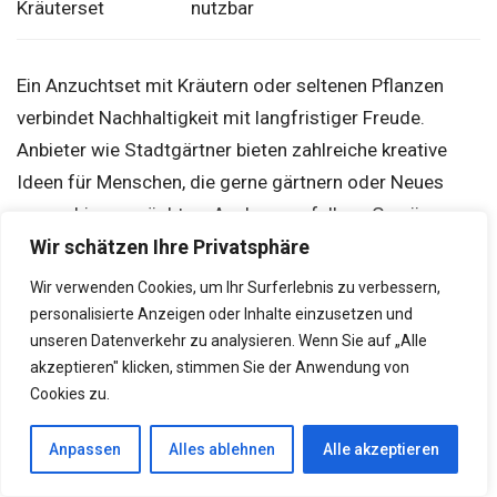
Kräuterset
nutzbar
Ein Anzuchtset mit Kräutern oder seltenen Pflanzen
verbindet Nachhaltigkeit mit langfristiger Freude.
Anbieter wie Stadtgärtner bieten zahlreiche kreative
Ideen für Menschen, die gerne gärtnern oder Neues
ausprobieren möchten. Auch ausgefallene Gewürze
oder Sets zum Selberbrauen sorgen für
Wir schätzen Ihre Privatsphäre
abwechslungsreiche Freizeitbeschäftigungen.
Wir verwenden Cookies, um Ihr Surferlebnis zu verbessern,
personalisierte Anzeigen oder Inhalte einzusetzen und
unseren Datenverkehr zu analysieren. Wenn Sie auf „Alle
Individuelle Projekte mit
akzeptieren" klicken, stimmen Sie der Anwendung von
Erinnerungswert
Cookies zu.
Anpassen
Alles ablehnen
Alle akzeptieren
DIY Sets eröffnen zahlreiche Möglichkeiten, selbst aktiv
zu werden. Ob Duftkerzen selber herstellen oder