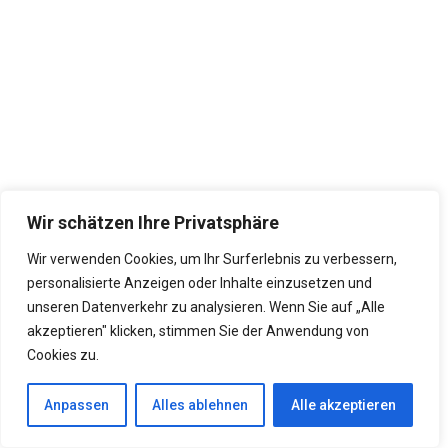
Wir schätzen Ihre Privatsphäre
Wir verwenden Cookies, um Ihr Surferlebnis zu verbessern,
personalisierte Anzeigen oder Inhalte einzusetzen und
Jusup Wilkosz, auch bekannt als „Der deutsche Titan“,
unseren Datenverkehr zu analysieren. Wenn Sie auf „Alle
war einer der ersten deutschen Bodybuilder, der
akzeptieren" klicken, stimmen Sie der Anwendung von
international für Furore sorgte.
Cookies zu.
Anpassen
Alles ablehnen
Alle akzeptieren
Mit seinem beeindruckenden Auftritt bei Olympia und
seinen zahlreichen Siegen bei nationalen und