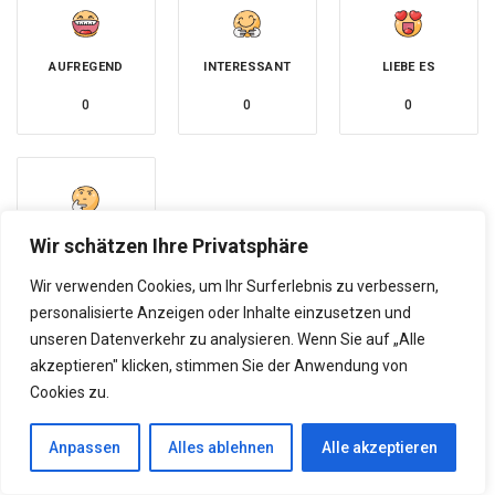
AUFREGEND
INTERESSANT
LIEBE ES
0
0
0
Wir schätzen Ihre Privatsphäre
UNSICHER
0
Wir verwenden Cookies, um Ihr Surferlebnis zu verbessern,
personalisierte Anzeigen oder Inhalte einzusetzen und
unseren Datenverkehr zu analysieren. Wenn Sie auf „Alle
akzeptieren" klicken, stimmen Sie der Anwendung von
Gesundheit
Lifestyle
Cookies zu.
« ZURÜCK ZUR VORHERIGEN SEITE
Anpassen
Alles ablehnen
Alle akzeptieren
Markisen als Designelement