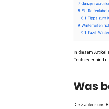
7
Ganzjahresreife
8
EU-Reifenlabel
8.1
Tipps zum K
9
Winterreifen ric
9.1
Fazit: Winte
In diesem Artikel 
Testsieger sind u
Was be
Die Zahlen- und B