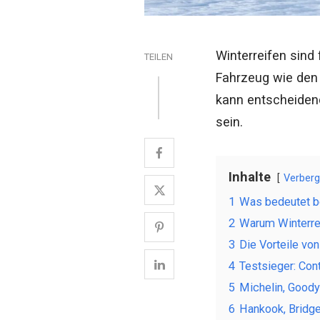
Winterreifen sind 
TEILEN
Fahrzeug wie den 
kann entscheidend
sein.
Inhalte
Verber
1
Was bedeutet b
2
Warum Winterrei
3
Die Vorteile vo
4
Testsieger: Con
5
Michelin, Goody
6
Hankook, Bridges