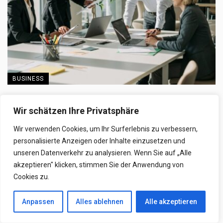
BUSINESS
Mentale Klarheit in Führung: Warum
Wir schätzen Ihre Privatsphäre
Entscheiden leichter wird, wenn Sprache
präziser wird
Wir verwenden Cookies, um Ihr Surferlebnis zu verbessern,
personalisierte Anzeigen oder Inhalte einzusetzen und
Warum Führung oft nicht am Wissen scheitert, sondern an
unseren Datenverkehr zu analysieren. Wenn Sie auf „Alle
Unschärfe Führungskräfte sitzen selten da und ...
akzeptieren" klicken, stimmen Sie der Anwendung von
Cookies zu.
25. Januar 2026
Anpassen
Alles ablehnen
Alle akzeptieren