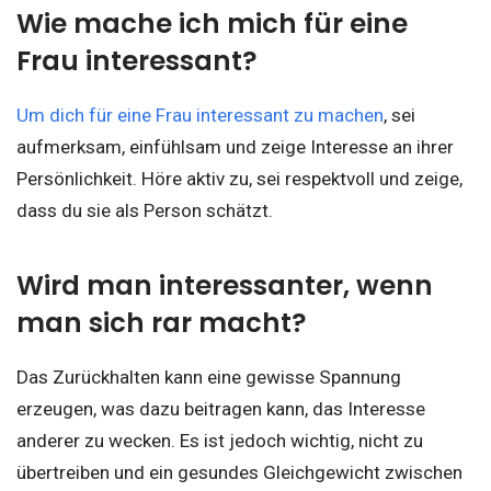
Wie mache ich mich für eine
Frau interessant?
Um dich für eine Frau interessant zu machen
, sei
aufmerksam, einfühlsam und zeige Interesse an ihrer
Persönlichkeit. Höre aktiv zu, sei respektvoll und zeige,
dass du sie als Person schätzt.
Wird man interessanter, wenn
man sich rar macht?
Das Zurückhalten kann eine gewisse Spannung
erzeugen, was dazu beitragen kann, das Interesse
anderer zu wecken. Es ist jedoch wichtig, nicht zu
übertreiben und ein gesundes Gleichgewicht zwischen