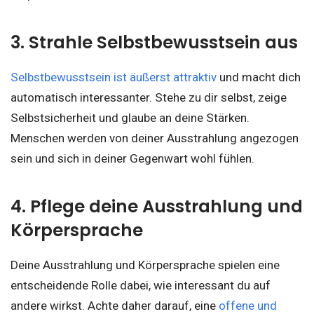
3. Strahle Selbstbewusstsein aus
Selbstbewusstsein ist äußerst attraktiv
und macht dich
automatisch interessanter. Stehe zu dir selbst, zeige
Selbstsicherheit und glaube an deine Stärken.
Menschen werden von deiner Ausstrahlung angezogen
sein und sich in deiner Gegenwart wohl fühlen.
4. Pflege deine Ausstrahlung und
Körpersprache
Deine Ausstrahlung und Körpersprache spielen eine
entscheidende Rolle dabei, wie interessant du auf
andere wirkst. Achte daher darauf, eine
offene und