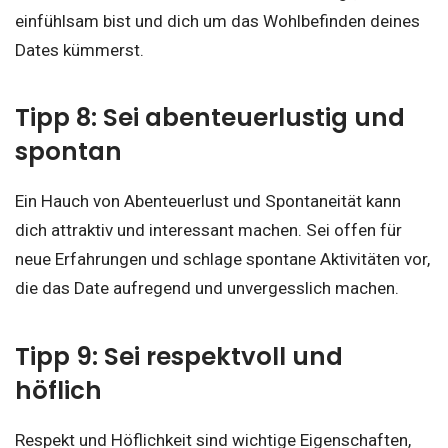
einfühlsam bist und dich um das Wohlbefinden deines
Dates kümmerst.
Tipp 8: Sei abenteuerlustig und
spontan
Ein Hauch von Abenteuerlust und Spontaneität kann
dich attraktiv und interessant machen. Sei offen für
neue Erfahrungen und schlage spontane Aktivitäten vor,
die das Date aufregend und unvergesslich machen.
Tipp 9: Sei respektvoll und
höflich
Respekt und Höflichkeit sind wichtige Eigenschaften,