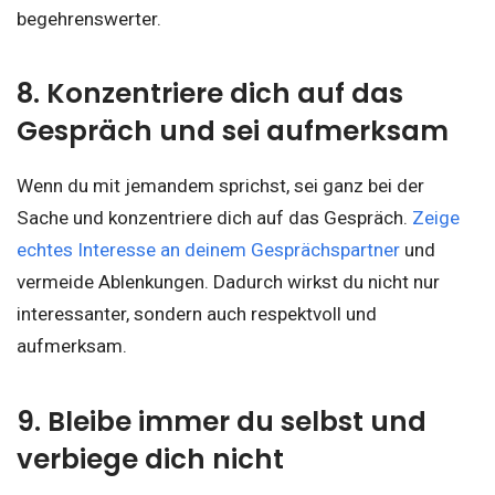
begehrenswerter.
8. Konzentriere dich auf das
Gespräch und sei aufmerksam
Wenn du mit jemandem sprichst, sei ganz bei der
Sache und konzentriere dich auf das Gespräch.
Zeige
echtes Interesse an deinem Gesprächspartner
und
vermeide Ablenkungen. Dadurch wirkst du nicht nur
interessanter, sondern auch respektvoll und
aufmerksam.
9. Bleibe immer du selbst und
verbiege dich nicht