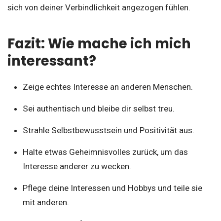
sich von deiner Verbindlichkeit angezogen fühlen.
Fazit: Wie mache ich mich
interessant?
Zeige echtes Interesse an anderen Menschen.
Sei authentisch und bleibe dir selbst treu.
Strahle Selbstbewusstsein und Positivität aus.
Halte etwas Geheimnisvolles zurück, um das
Interesse anderer zu wecken.
Pflege deine Interessen und Hobbys und teile sie
mit anderen.