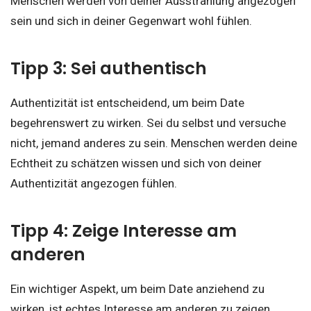
Menschen werden von deiner Ausstrahlung angezogen
sein und sich in deiner Gegenwart wohl fühlen.
Tipp 3: Sei authentisch
Authentizität ist entscheidend, um beim Date
begehrenswert zu wirken. Sei du selbst und versuche
nicht, jemand anderes zu sein. Menschen werden deine
Echtheit zu schätzen wissen und sich von deiner
Authentizität angezogen fühlen.
Tipp 4: Zeige Interesse am
anderen
Ein wichtiger Aspekt, um beim Date anziehend zu
wirken, ist echtes Interesse am anderen zu zeigen.