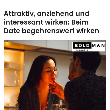
Attraktiv, anziehend und
interessant wirken: Beim
Date begehrenswert wirken