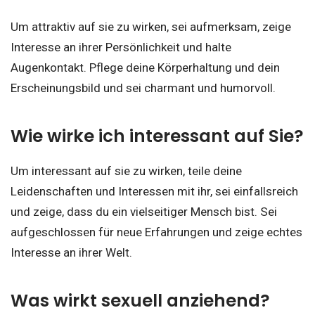
Um attraktiv auf sie zu wirken, sei aufmerksam, zeige
Interesse an ihrer Persönlichkeit und halte
Augenkontakt. Pflege deine Körperhaltung und dein
Erscheinungsbild und sei charmant und humorvoll.
Wie wirke ich interessant auf Sie?
Um interessant auf sie zu wirken, teile deine
Leidenschaften und Interessen mit ihr, sei einfallsreich
und zeige, dass du ein vielseitiger Mensch bist. Sei
aufgeschlossen für neue Erfahrungen und zeige echtes
Interesse an ihrer Welt.
Was wirkt sexuell anziehend?