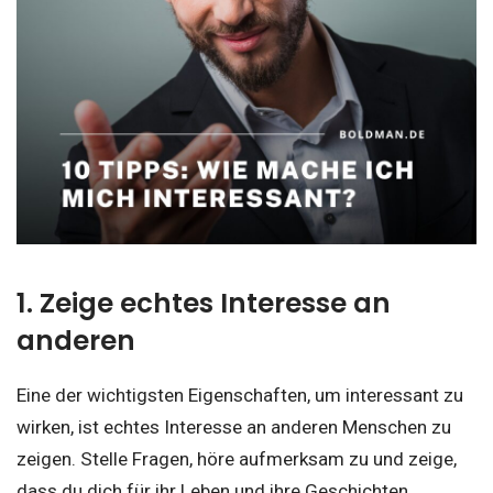
1. Zeige echtes Interesse an
anderen
Eine der wichtigsten Eigenschaften, um interessant zu
wirken, ist echtes Interesse an anderen Menschen zu
zeigen. Stelle Fragen, höre aufmerksam zu und zeige,
dass du dich für ihr Leben und ihre Geschichten