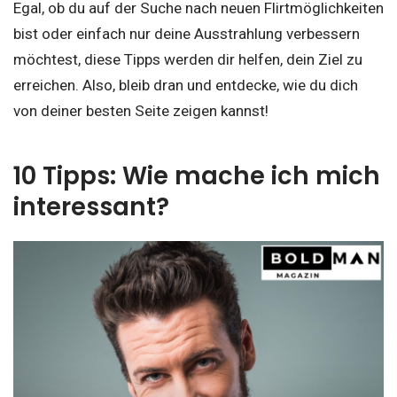
Egal, ob du auf der Suche nach neuen Flirtmöglichkeiten
bist oder einfach nur deine Ausstrahlung verbessern
möchtest, diese Tipps werden dir helfen, dein Ziel zu
erreichen. Also, bleib dran und entdecke, wie du dich
von deiner besten Seite zeigen kannst!
10 Tipps: Wie mache ich mich
interessant?