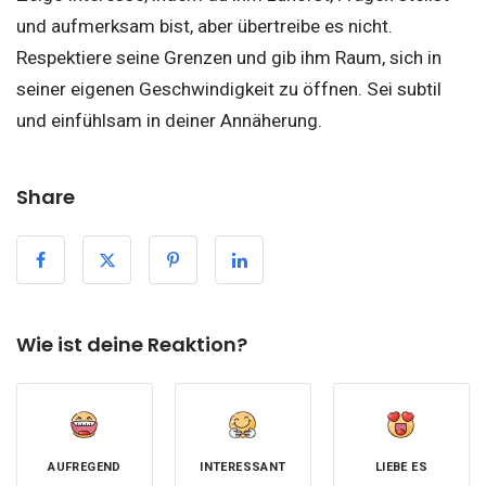
und aufmerksam bist, aber übertreibe es nicht.
Respektiere seine Grenzen und gib ihm Raum, sich in
seiner eigenen Geschwindigkeit zu öffnen. Sei subtil
und einfühlsam in deiner Annäherung.
Share
Wie ist deine Reaktion?
AUFREGEND
INTERESSANT
LIEBE ES