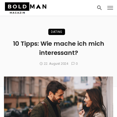
DATING
10 Tipps: Wie mache ich mich
interessant?
22. August 2024
0