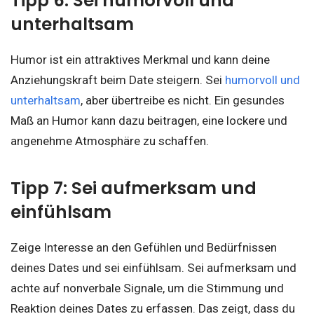
Tipp 6: Sei humorvoll und
unterhaltsam
Humor ist ein attraktives Merkmal und kann deine
Anziehungskraft beim Date steigern. Sei
humorvoll und
unterhaltsam
, aber übertreibe es nicht. Ein gesundes
Maß an Humor kann dazu beitragen, eine lockere und
angenehme Atmosphäre zu schaffen.
Tipp 7: Sei aufmerksam und
einfühlsam
Zeige Interesse an den Gefühlen und Bedürfnissen
deines Dates und sei einfühlsam. Sei aufmerksam und
achte auf nonverbale Signale, um die Stimmung und
Reaktion deines Dates zu erfassen. Das zeigt, dass du