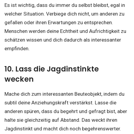
Es ist wichtig, dass du immer du selbst bleibst, egal in
welcher Situation. Verbiege dich nicht, um anderen zu
gefallen oder ihren Erwartungen zu entsprechen.
Menschen werden deine Echtheit und Aufrichtigkeit zu
schätzen wissen und dich dadurch als interessanter
empfinden.
10. Lass die Jagdinstinkte
wecken
Mache dich zum interessanten Beuteobjekt, indem du
subtil deine Anziehungskraft verstärkst. Lasse die
anderen spüren, dass du begehrt und gefragt bist, aber
halte sie gleichzeitig auf Abstand. Das weckt ihren
Jagdinstinkt und macht dich noch begehrenswerter.