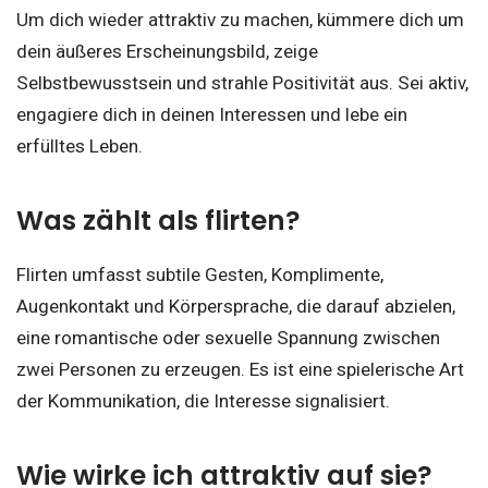
Um dich wieder attraktiv zu machen, kümmere dich um
dein äußeres Erscheinungsbild, zeige
Selbstbewusstsein und strahle Positivität aus. Sei aktiv,
engagiere dich in deinen Interessen und lebe ein
erfülltes Leben.
Was zählt als flirten?
Flirten umfasst subtile Gesten, Komplimente,
Augenkontakt und Körpersprache, die darauf abzielen,
eine romantische oder sexuelle Spannung zwischen
zwei Personen zu erzeugen. Es ist eine spielerische Art
der Kommunikation, die Interesse signalisiert.
Wie wirke ich attraktiv auf sie?