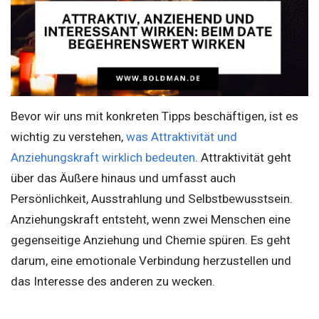
Bevor wir uns mit konkreten Tipps beschäftigen, ist es
wichtig zu verstehen,
was Attraktivität und
Anziehungskraft wirklich bedeuten
. Attraktivität geht
über das Äußere hinaus und umfasst auch
Persönlichkeit, Ausstrahlung und Selbstbewusstsein.
Anziehungskraft entsteht, wenn zwei Menschen eine
gegenseitige Anziehung und Chemie spüren. Es geht
darum, eine emotionale Verbindung herzustellen und
das Interesse des anderen zu wecken.