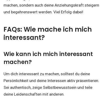
machen, sondern auch deine Anziehungskraft steigern
und begehrenswert werden. Viel Erfolg dabei!
FAQs: Wie mache ich mich
interessant?
Wie kann ich mich interessant
machen?
Um dich interessant zu machen, solltest du deine
Persönlichkeit und deine Interessen aktiv präsentieren.
Sei authentisch, zeige Selbstbewusstsein und teile
deine Leidenschaften mit anderen.