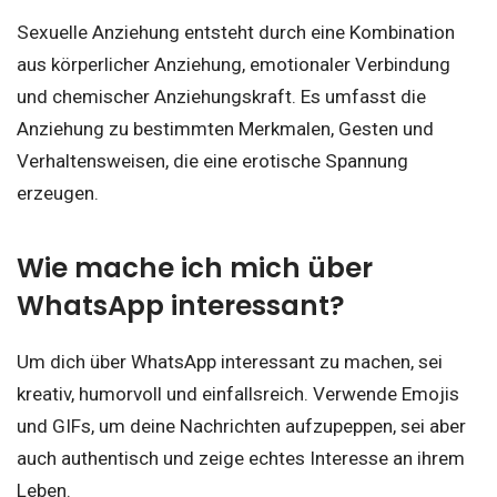
Sexuelle Anziehung entsteht durch eine Kombination
aus körperlicher Anziehung, emotionaler Verbindung
und chemischer Anziehungskraft. Es umfasst die
Anziehung zu bestimmten Merkmalen, Gesten und
Verhaltensweisen, die eine erotische Spannung
erzeugen.
Wie mache ich mich über
WhatsApp interessant?
Um dich über WhatsApp interessant zu machen, sei
kreativ, humorvoll und einfallsreich. Verwende Emojis
und GIFs, um deine Nachrichten aufzupeppen, sei aber
auch authentisch und zeige echtes Interesse an ihrem
Leben.