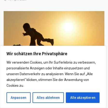
Wir schätzen Ihre Privatsphäre
Wir verwenden Cookies, um Ihr Surferlebnis zu verbessern,
personalisierte Anzeigen oder Inhalte einzusetzen und
unseren Datenverkehr zu analysieren. Wenn Sie auf „Alle
akzeptieren" klicken, stimmen Sie der Anwendung von
LIEBE
Cookies zu.
Unendlich Liebe zum Kind – Warum ist die
Anpassen
Alles ablehnen
Alle akzeptieren
Liebe zwischen Eltern und Kind so