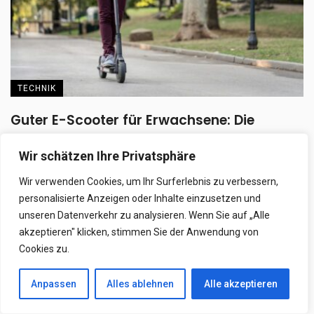
TECHNIK
Guter E-Scooter für Erwachsene: Die
stärksten Empfehlungen des Jahres
Wir schätzen Ihre Privatsphäre
Ein guter E-Scooter für Erwachsene überzeugt nicht nur durch
Wir verwenden Cookies, um Ihr Surferlebnis zu verbessern,
Geschwindigkeit, sondern auch durch Sicherheit, Komfort ...
personalisierte Anzeigen oder Inhalte einzusetzen und
24. Juli 2026
unseren Datenverkehr zu analysieren. Wenn Sie auf „Alle
akzeptieren" klicken, stimmen Sie der Anwendung von
Cookies zu.
Anpassen
Alles ablehnen
Alle akzeptieren