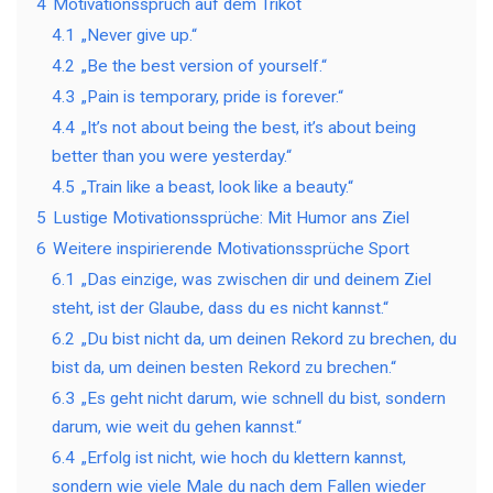
4
Motivationsspruch auf dem Trikot
4.1
„Never give up.“
4.2
„Be the best version of yourself.“
4.3
„Pain is temporary, pride is forever.“
4.4
„It’s not about being the best, it’s about being
better than you were yesterday.“
4.5
„Train like a beast, look like a beauty.“
5
Lustige Motivationssprüche: Mit Humor ans Ziel
6
Weitere inspirierende Motivationssprüche Sport
6.1
„Das einzige, was zwischen dir und deinem Ziel
steht, ist der Glaube, dass du es nicht kannst.“
6.2
„Du bist nicht da, um deinen Rekord zu brechen, du
bist da, um deinen besten Rekord zu brechen.“
6.3
„Es geht nicht darum, wie schnell du bist, sondern
darum, wie weit du gehen kannst.“
6.4
„Erfolg ist nicht, wie hoch du klettern kannst,
sondern wie viele Male du nach dem Fallen wieder