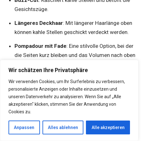
Gesichtszüge.
Längeres Deckhaar
: Mit längerer Haarlänge oben
können kahle Stellen geschickt verdeckt werden.
Pompadour mit Fade
: Eine stilvolle Option, bei der
die Seiten kurz bleiben und das Volumen nach oben
verlagert wird.
Wir schätzen Ihre Privatsphäre
Styling-Tipps bei Haarausfall:
Wir verwenden Cookies, um Ihr Surferlebnis zu verbessern,
personalisierte Anzeigen oder Inhalte einzusetzen und
unseren Datenverkehr zu analysieren. Wenn Sie auf „Alle
Verwenden Sie Produkte wie Trockenshampoo, um
akzeptieren" klicken, stimmen Sie der Anwendung von
Volumen zu schaffen.
Cookies zu.
Kaschieren Sie kahle Stellen mit Haarfasern.
Anpassen
Alles ablehnen
Alle akzeptieren
Ziehen Sie eine Haartransplantation oder Perücken