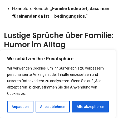
Hannelore Rönsch:
„Familie bedeutet, dass man
füreinander da ist – bedingungslos.“
Lustige Sprüche über Familie:
Humor im Alltag
Wir schätzen Ihre Privatsphäre
Wir verwenden Cookies, um Ihr Surferlebnis zu verbessern,
personalisierte Anzeigen oder Inhalte einzusetzen und
Auch wenn Familie manchmal chaotisch ist, sorgt
unseren Datenverkehr zu analysieren. Wenn Sie auf „Alle
akzeptieren" klicken, stimmen Sie der Anwendung von
genau das oft für die schönsten Erinnerungen.
Lustige
Cookies zu.
Sprüche
lockern den Alltag auf und bringen uns zum
Lachen:
Anpassen
Alles ablehnen
Alle akzeptieren