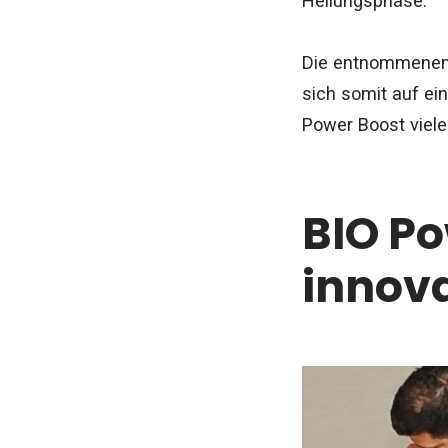
Heilungsphase.
Die entnommenen G
sich somit auf ei
Power Boost viele
BIO Po
innova