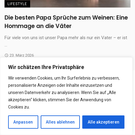
LIFESTYLE
Die besten Papa Sprüche zum Weinen: Eine
Hommage an die Väter
Für viele von uns ist unser Papa mehr als nur ein Vater – er ist
...
23. März 2026
Wir schätzen Ihre Privatsphäre
Wir verwenden Cookies, um Ihr Surferlebnis zu verbessern,
ANTWORT VERFASSEN
personalisierte Anzeigen oder Inhalte einzusetzen und
unseren Datenverkehr zu analysieren. Wenn Sie auf „Alle
Deine E-Mail-Adresse wird nicht veröffentlicht.
Erforderliche
akzeptieren" klicken, stimmen Sie der Anwendung von
Felder sind mit
*
markiert
Cookies zu.
Anpassen
Alles ablehnen
Alle akzeptieren