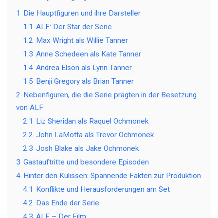
1
Die Hauptfiguren und ihre Darsteller
1.1
ALF: Der Star der Serie
1.2
Max Wright als Willie Tanner
1.3
Anne Schedeen als Kate Tanner
1.4
Andrea Elson als Lynn Tanner
1.5
Benji Gregory als Brian Tanner
2
Nebenfiguren, die die Serie prägten in der Besetzung
von ALF
2.1
Liz Sheridan als Raquel Ochmonek
2.2
John LaMotta als Trevor Ochmonek
2.3
Josh Blake als Jake Ochmonek
3
Gastauftritte und besondere Episoden
4
Hinter den Kulissen: Spannende Fakten zur Produktion
4.1
Konflikte und Herausforderungen am Set
4.2
Das Ende der Serie
4.3
ALF – Der Film