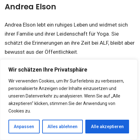
Andrea Elson
Andrea Elson lebt ein ruhiges Leben und widmet sich
ihrer Familie und ihrer Leidenschaft für Yoga. Sie
schätzt die Erinnerungen an ihre Zeit bei ALF, bleibt aber
bewusst aus der Öffentlichkeit.
Wir schätzen Ihre Privatsphäre
Benji Gregory
Wir verwenden Cookies, um Ihr Surferlebnis zu verbessern,
personalisierte Anzeigen oder Inhalte einzusetzen und
Benji Gregory verfolgte nach der Serie keine
unseren Datenverkehr zu analysieren. Wenn Sie auf „Alle
Schauspielkarriere mehr und lebt heute in Arizona.
akzeptieren" klicken, stimmen Sie der Anwendung von
Seine Entscheidung, die Öffentlichkeit zu meiden, hat
Cookies zu.
ihm ein friedliches Leben beschert.
Anpassen
Alles ablehnen
Alle akzeptieren
Liz Sheridan und John LaMotta