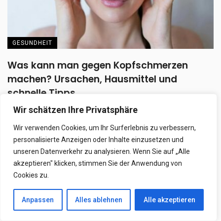
GESUNDHEIT
Was kann man gegen Kopfschmerzen
machen? Ursachen, Hausmittel und
schnelle Tipps
Wir schätzen Ihre Privatsphäre
Was kann man gegen Kopfschmerzen machen? Kopfschmerz
gehört zu den häufigsten gesundheitlichen Beschwerden
Wir verwenden Cookies, um Ihr Surferlebnis zu verbessern,
weltweit. Viele ...
personalisierte Anzeigen oder Inhalte einzusetzen und
unseren Datenverkehr zu analysieren. Wenn Sie auf „Alle
16. Mai 2026
akzeptieren" klicken, stimmen Sie der Anwendung von
Cookies zu.
GESUNDHEIT
Anpassen
Alles ablehnen
Alle akzeptieren
Trick um verstopfte Nase freizubekommen:
Kleine Technik mit spürbar großer Wirkung