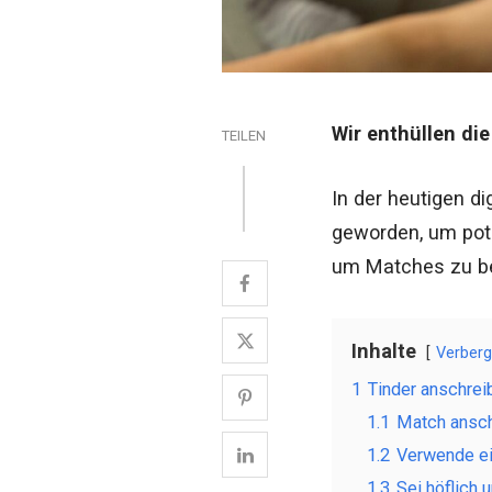
Wir enthüllen di
TEILEN
In der heutigen d
geworden, um pote
um Matches zu be
Inhalte
Verber
1
Tinder anschrei
1.1
Match ansch
1.2
Verwende ei
1.3
Sei höflich 