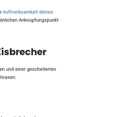
ie
Aufmerksamkeit deines
rsönlichen Anknüpfungspunkt
isbrecher
hen und einer gescheiterten
phrasen.