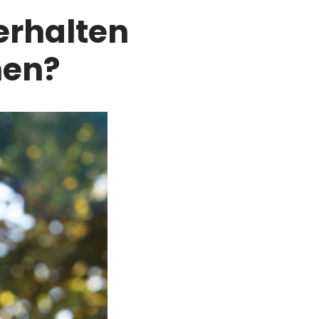
erhalten
hen?