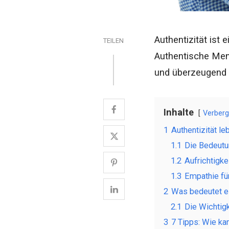
Authentizität ist
TEILEN
Authentische Mens
und überzeugend u
Inhalte
Verber
1
Authentizität l
1.1
Die Bedeutu
1.2
Aufrichtigk
1.3
Empathie fü
2
Was bedeutet es
2.1
Die Wichtigk
3
7 Tipps: Wie ka