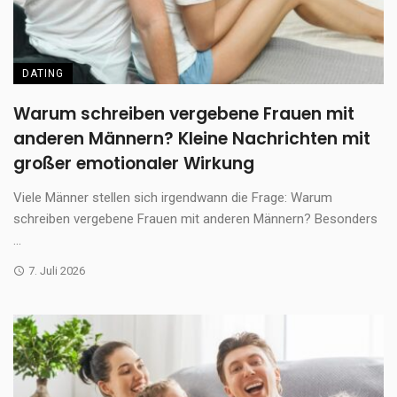
DATING
Warum schreiben vergebene Frauen mit
anderen Männern? Kleine Nachrichten mit
großer emotionaler Wirkung
Viele Männer stellen sich irgendwann die Frage: Warum
schreiben vergebene Frauen mit anderen Männern? Besonders
...
7. Juli 2026