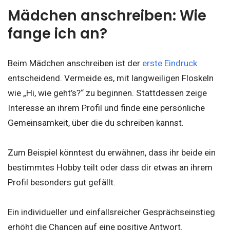
Mädchen anschreiben: Wie
fange ich an?
Beim Mädchen anschreiben ist der
erste Eindruck
entscheidend. Vermeide es, mit langweiligen Floskeln
wie „Hi, wie geht’s?“ zu beginnen. Stattdessen zeige
Interesse an ihrem Profil und finde eine persönliche
Gemeinsamkeit, über die du schreiben kannst.
Zum Beispiel könntest du erwähnen, dass ihr beide ein
bestimmtes Hobby teilt oder dass dir etwas an ihrem
Profil besonders gut gefällt.
Ein individueller und einfallsreicher Gesprächseinstieg
erhöht die Chancen auf eine positive Antwort.