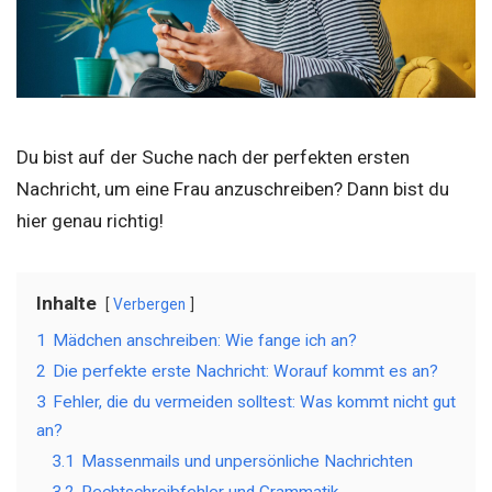
Du bist auf der Suche nach der perfekten ersten
Nachricht, um eine Frau anzuschreiben? Dann bist du
hier genau richtig!
Inhalte
Verbergen
1
Mädchen anschreiben: Wie fange ich an?
2
Die perfekte erste Nachricht: Worauf kommt es an?
3
Fehler, die du vermeiden solltest: Was kommt nicht gut
an?
3.1
Massenmails und unpersönliche Nachrichten