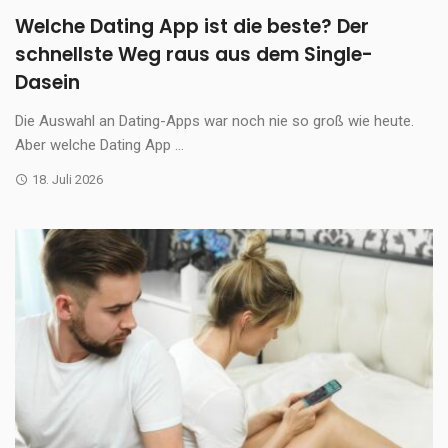
Welche Dating App ist die beste? Der
schnellste Weg raus aus dem Single-
Dasein
Die Auswahl an Dating-Apps war noch nie so groß wie heute.
Aber welche Dating App ...
18. Juli 2026