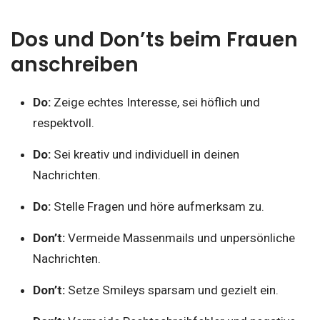
Dos und Don’ts beim Frauen
anschreiben
Do:
Zeige echtes Interesse, sei höflich und
respektvoll.
Do:
Sei kreativ und individuell in deinen
Nachrichten.
Do:
Stelle Fragen und höre aufmerksam zu.
Don’t:
Vermeide Massenmails und unpersönliche
Nachrichten.
Don’t:
Setze Smileys sparsam und gezielt ein.