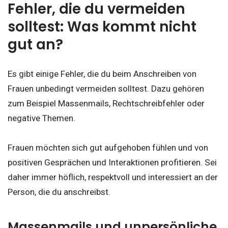
Fehler, die du vermeiden
solltest: Was kommt nicht
gut an?
Es gibt einige Fehler, die du beim Anschreiben von
Frauen unbedingt vermeiden solltest. Dazu gehören
zum Beispiel Massenmails, Rechtschreibfehler oder
negative Themen.
Frauen möchten sich gut aufgehoben fühlen und von
positiven Gesprächen und Interaktionen profitieren. Sei
daher immer höflich, respektvoll und interessiert an der
Person, die du anschreibst.
Massenmails und unpersönliche