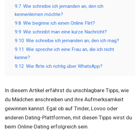
9.7
Wie schreibe ich jemanden an, den ich
kennenlernen möchte?
9.8
Wie beginne ich einen Online Flirt?
9.9
Wie schreibt man eine kurze Nachricht?
9.10
Wie schreibe ich jemanden an, den ich mag?
9.11
Wie spreche ich eine Frau an, die ich nicht
kenne?
9.12
Wie flirte ich richtig über WhatsApp?
In diesem Artikel erfährst du unschlagbare Tipps, wie
du Mädchen anschreiben und ihre Aufmerksamkeit
gewinnen kannst. Egal ob auf Tinder, Lovoo oder
anderen Dating-Plattformen, mit diesen Tipps wirst du
beim Online-Dating erfolgreich sein.