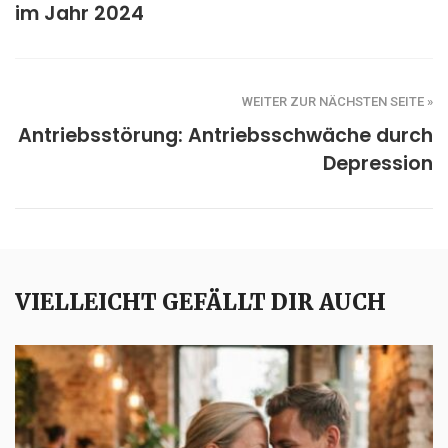
im Jahr 2024
WEITER ZUR NÄCHSTEN SEITE »
Antriebsstörung: Antriebsschwäche durch
Depression
VIELLEICHT GEFÄLLT DIR AUCH