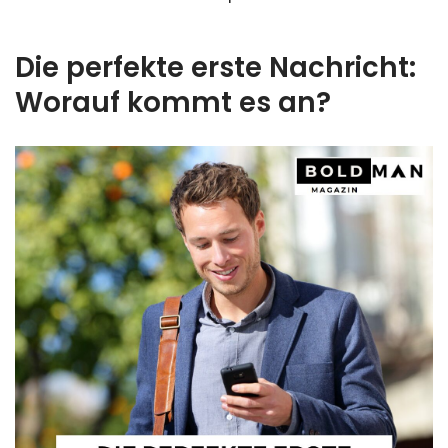
Die perfekte erste Nachricht:
Worauf kommt es an?