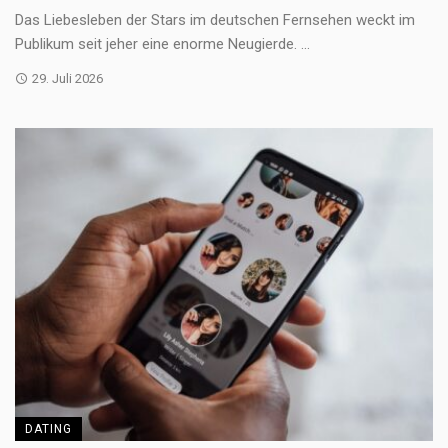
Das Liebesleben der Stars im deutschen Fernsehen weckt im
Publikum seit jeher eine enorme Neugierde. ...
29. Juli 2026
DATING