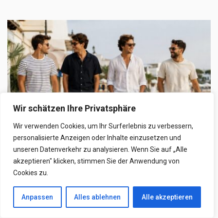
Wir schätzen Ihre Privatsphäre
Wir verwenden Cookies, um Ihr Surferlebnis zu verbessern,
personalisierte Anzeigen oder Inhalte einzusetzen und
unseren Datenverkehr zu analysieren. Wenn Sie auf „Alle
akzeptieren" klicken, stimmen Sie der Anwendung von
MODE
Cookies zu.
Kurze Hosen Männer Style – Shorts für
Anpassen
Alles ablehnen
Alle akzeptieren
Herren, sommerlich, vielseitig und moderne
Looks